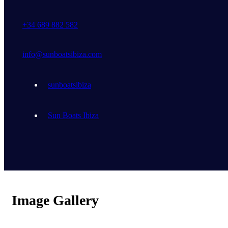
+34 689 882 582
info@sunboatsibiza.com
sunboatsibiza
Sun Boats Ibiza
Image Gallery