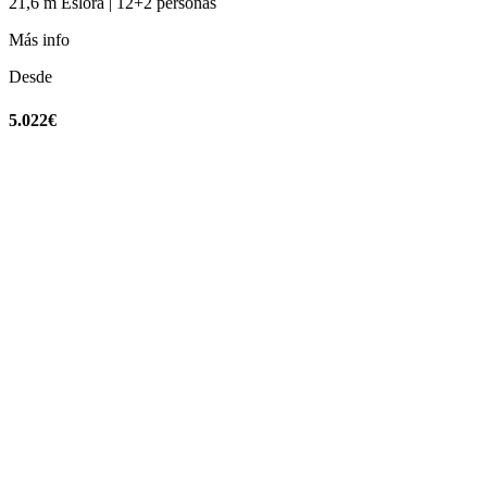
21,6 m Eslora | 12+2 personas
Más info
Desde
5.022€